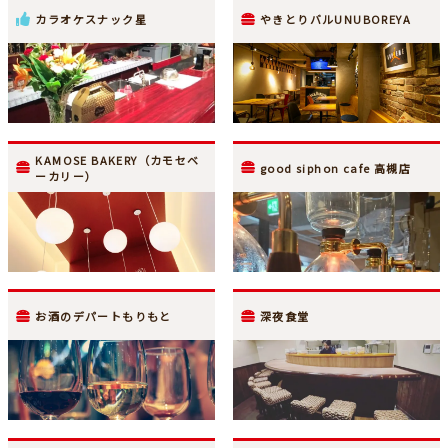
カラオケスナック星
やきとりバルUNUBOREYA
KAMOSE BAKERY（カモセベ
good siphon cafe 高槻店
ーカリー）
お酒のデパートもりもと
深夜食堂