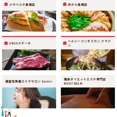
メサベルテ高槻店
赤から高槻店
ヘルシージンギスカン クラジ
URGEステーキ
ン
痩身ダイエットエステ専門店
個室型美髪エステサロン Kami+
BODY BELM