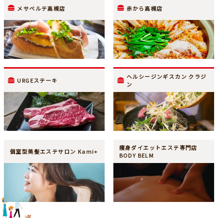
メサベルテ高槻店
赤から高槻店
ヘルシージンギスカン クラジ
URGEステーキ
ン
痩身ダイエットエステ専門店
個室型美髪エステサロン Kami+
BODY BELM