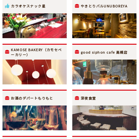
カラオケスナック星
やきとりバルUNUBOREYA
KAMOSE BAKERY（カモセベ
good siphon cafe 高槻店
ーカリー）
お酒のデパートもりもと
深夜食堂