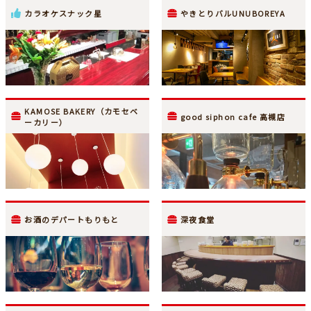
カラオケスナック星
やきとりバルUNUBOREYA
KAMOSE BAKERY（カモセベ
good siphon cafe 高槻店
ーカリー）
お酒のデパートもりもと
深夜食堂