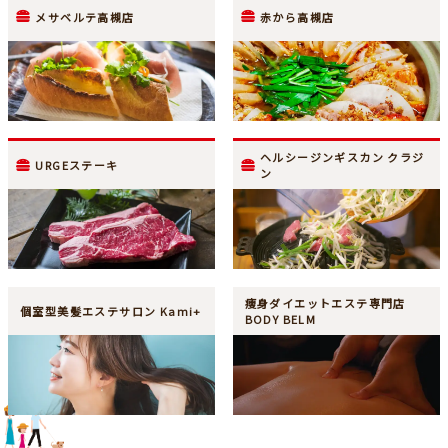
メサベルテ高槻店
赤から高槻店
ヘルシージンギスカン クラジ
URGEステーキ
ン
痩身ダイエットエステ専門店
個室型美髪エステサロン Kami+
BODY BELM