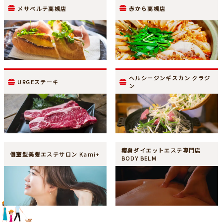
メサベルテ高槻店
赤から高槻店
ヘルシージンギスカン クラジ
URGEステーキ
ン
痩身ダイエットエステ専門店
個室型美髪エステサロン Kami+
BODY BELM