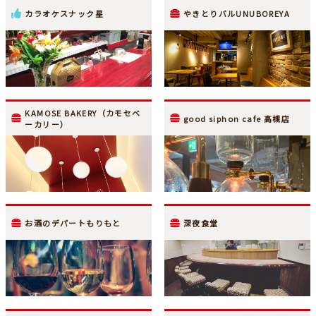
カラオケスナック星
やきとりバルUNUBOREYA
KAMOSE BAKERY（カモセベ
good siphon cafe 高槻店
ーカリー）
お酒のデパートもりもと
深夜食堂