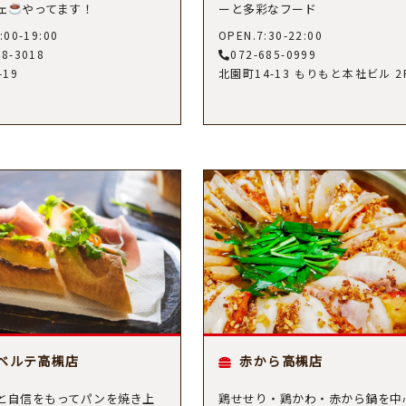
ェ
やってます！
ーと多彩なフード
:00-19:00
OPEN.7:30-22:00
48-3018
072-685-0999
-19
北園町14-13 もりもと本社ビル 2
ベルテ高槻店
赤から高槻店
と自信をもってパンを焼き上
鶏せせり・鶏かわ・⾚から鍋を中