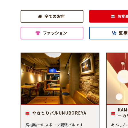
全てのお店
お食
ファッション
医 療
KAM
やきとりバルUNUBOREYA
ーカ
高槻唯一のスポーツ観戦バルです
あんしん