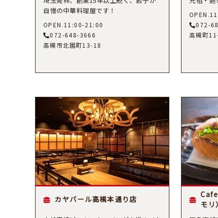
埼玉発祥、創業15年以上続く、餃子が
元祖・廻
自慢の中華料理屋です！
OPEN.11
OPEN.11:00-21:00
072-6
072-648-3666
高槻町11
高槻市北園町13-18
Caf
カヤバール高槻本通り店
モリ