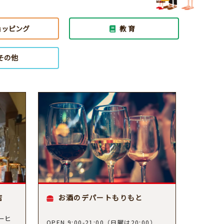
ョッピング
教 育
その他
店
お酒のデパートもりもと
ーヒ
OPEN.9:00-21:00（日曜は20:00）