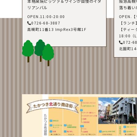
本格窯焼ピッツァ＆ワインが自慢のイタ
阪急高槻
リアンバル
落ち着い
OPEN.11:00-20:00
OPEN.【
0726-68-3887
【ランチ】 
高槻町11番13 ImpRex3号館1F
【ティータ
18:00（L
072-6
北園町14