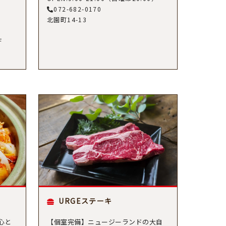
072-682-0170
北園町14-13
F
URGEステーキ
⼼と
【個室完備】ニュージーランドの大自