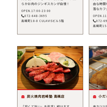
らかお肉のジンギスカンが自慢！
由な時間
落なカフ
OPEN.17:00-23:00
072-648-3695
OPEN.11
高槻町18-8 CULAVISビル5階
072-6
高槻町15
炭火焼肉岩崎塾 高槻店
小だ
「安くて旨い」を追求し続けます。
串カツ以